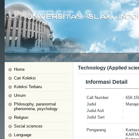
Technology (Applied scie
Home
Cari Koleksi
Informasi Detail
Koleksi Terbaru
Umum
Call Number
:
658.15
Philosophy, paranormal
Judul
:
Manajem
phenomena, psychology
Judul Asli
:
Judul Seri
:
Religion
Social sciences
Pengarang
:
Kartas
KARTA
Language