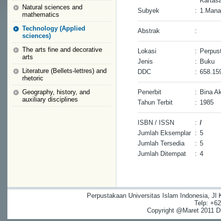
Kartas
Natural sciences and
Subyek
:
1.Mana
mathematics
Technology (Applied
Abstrak
:
sciences)
The arts fine and decorative
Lokasi
:
Perpus
arts
Jenis
:
Buku
Literature (Bellets-lettres) and
DDC
:
658.15
rhetoric
Geography, history, and
Penerbit
:
Bina A
auxiliary disciplines
Tahun Terbit
:
1985
ISBN / ISSN
:
/
Jumlah Eksemplar
:
5
Jumlah Tersedia
:
5
Jumlah Ditempat
:
4
Perpustakaan Universitas Islam Indonesia, Jl
Telp: +6
Copyright @Maret 2011 Dig