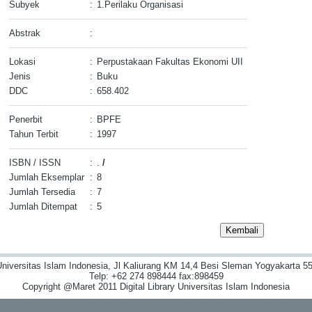
Subyek
:
1.Perilaku Organisasi
Abstrak
:
Lokasi
:
Perpustakaan Fakultas Ekonomi UII
Jenis
:
Buku
DDC
:
658.402
Penerbit
:
BPFE
Tahun Terbit
:
1997
ISBN / ISSN
:
.
/
Jumlah Eksemplar
:
8
Jumlah Tersedia
:
7
Jumlah Ditempat
:
5
niversitas Islam Indonesia, Jl Kaliurang KM 14,4 Besi Sleman Yogyakarta 55
Telp: +62 274 898444 fax:898459
Copyright @Maret 2011 Digital Library Universitas Islam Indonesia