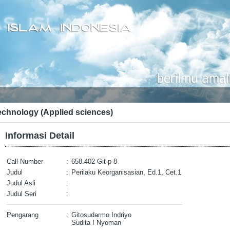
echnology (Applied sciences)
Informasi Detail
Call Number
:
658.402 Git p 8
Judul
:
Perilaku Keorganisasian, Ed.1, Cet.1
Judul Asli
:
Judul Seri
:
Pengarang
:
Gitosudarmo Indriyo
Sudita I Nyoman