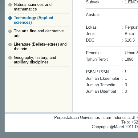
Subyek
:
1.ENC
Natural sciences and
mathematics
Abstrak
:
Technology (Applied
sciences)
Lokasi
:
Perpus
The arts fine and decorative
Jenis
:
Buku
arts
DDC
:
610.3
Literature (Bellets-lettres) and
rhetoric
Penerbit
:
Urban 
Geography, history, and
Tahun Terbit
:
1898
auxiliary disciplines
ISBN / ISSN
:
/
Jumlah Eksemplar
:
1
Jumlah Tersedia
:
0
Jumlah Ditempat
:
0
Perpustakaan Universitas Islam Indonesia, Jl
Telp: +6
Copyright @Maret 2011 Dig