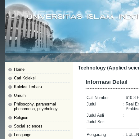
Technology (Applied scie
Home
Cari Koleksi
Informasi Detail
Koleksi Terbaru
Umum
Call Number
:
610.3 E
Philosophy, paranormal
Judul
:
Real E
phenomena, psychology
Prakti
Judul Asli
:
Religion
Judul Seri
:
Social sciences
Pengarang
:
EULEN
Language