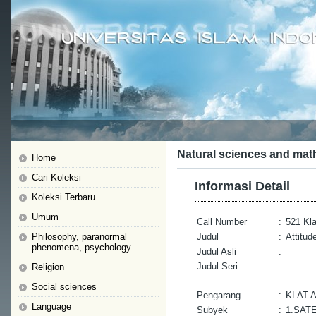
Natural sciences and mat
Home
Cari Koleksi
Informasi Detail
Koleksi Terbaru
Umum
Call Number
:
521 Kla 
Philosophy, paranormal
Judul
:
Attitud
phenomena, psychology
Judul Asli
:
Judul Seri
:
Religion
Social sciences
Pengarang
:
KLAT 
Language
Subyek
:
1.SATE