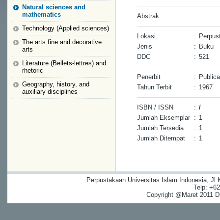
Natural sciences and
mathematics
Abstrak
:
Technology (Applied sciences)
Lokasi
:
Perpus
The arts fine and decorative
Jenis
:
Buku
arts
DDC
:
521
Literature (Bellets-lettres) and
rhetoric
Penerbit
:
Publica
Geography, history, and
Tahun Terbit
:
1967
auxiliary disciplines
ISBN / ISSN
:
/
Jumlah Eksemplar
:
1
Jumlah Tersedia
:
1
Jumlah Ditempat
:
1
Perpustakaan Universitas Islam Indonesia, Jl
Telp: +6
Copyright @Maret 2011 Dig