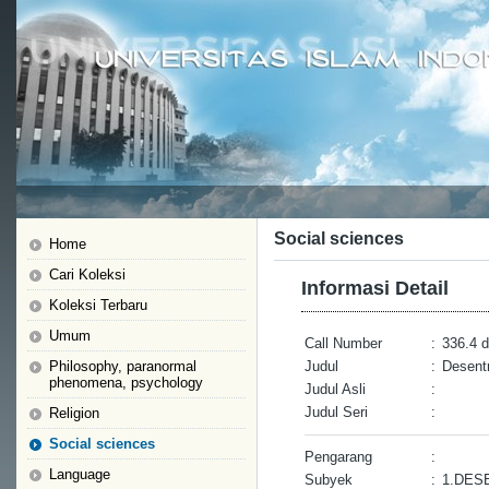
Social sciences
Home
Cari Koleksi
Informasi Detail
Koleksi Terbaru
Umum
Call Number
:
336.4 d
Philosophy, paranormal
Judul
:
Desentr
phenomena, psychology
Judul Asli
:
Judul Seri
:
Religion
Social sciences
Pengarang
:
Language
Subyek
:
1.DES