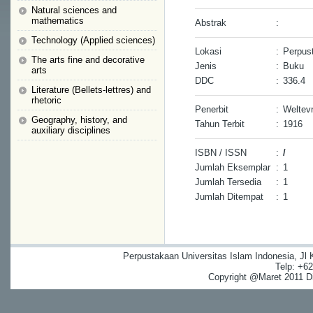
Natural sciences and
mathematics
Abstrak
:
Technology (Applied sciences)
Lokasi
:
Perpus
The arts fine and decorative
Jenis
:
Buku
arts
DDC
:
336.4
Literature (Bellets-lettres) and
rhetoric
Penerbit
:
Weltev
Geography, history, and
Tahun Terbit
:
1916
auxiliary disciplines
ISBN / ISSN
:
/
Jumlah Eksemplar
:
1
Jumlah Tersedia
:
1
Jumlah Ditempat
:
1
Perpustakaan Universitas Islam Indonesia, Jl
Telp: +6
Copyright @Maret 2011 Dig