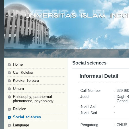
Social sciences
Home
Cari Koleksi
Informasi Detail
Koleksi Terbaru
Umum
Call Number
:
329.982
Philosophy, paranormal
Judul
:
Dagh-Re
phenomena, psychology
Geheel
Judul Asli
:
Religion
Judul Seri
:
Social sciences
Pengarang
:
CHIJS 
Language