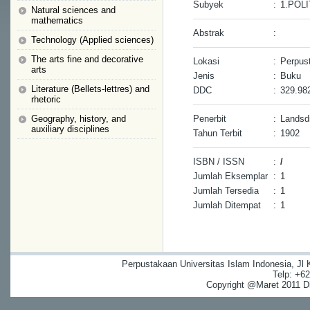
Subyek
:
1.POL
Natural sciences and
mathematics
Abstrak
:
Technology (Applied sciences)
The arts fine and decorative
Lokasi
:
Perpus
arts
Jenis
:
Buku
Literature (Bellets-lettres) and
DDC
:
329.98
rhetoric
Geography, history, and
Penerbit
:
Landsdr
auxiliary disciplines
Tahun Terbit
:
1902
ISBN / ISSN
:
/
Jumlah Eksemplar
:
1
Jumlah Tersedia
:
1
Jumlah Ditempat
:
1
Perpustakaan Universitas Islam Indonesia, Jl
Telp: +6
Copyright @Maret 2011 Dig