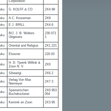
Corporation
uku
G. KOLFF & CO
2X4.99
uku
A.C. Kruseman
2X9
uku
E.J. BRILL
2X4.6
BIJ. J. B. Wolters
230.071
uku
Uitgesers
1
uku
Oriental and Religius
2X1.221
uku
Elsevier
220.03
H. D. Tjeenk Willink &
uku
2X0
Zoon N. V.
uku
Siliwangi
2X6.2
Verlag Von Max
uku
2X7.3
Niemeyer
Spamerschen
2X0.953
uku
Buchdruckerei
054
uku
Kemink en Zoon
2X3.95