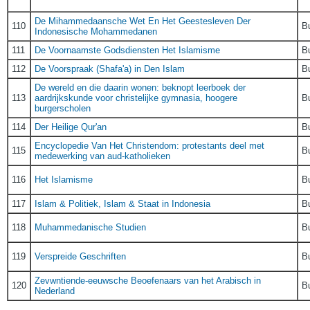
De Mihammedaansche Wet En Het Geestesleven Der
110
B
Indonesische Mohammedanen
111
De Voornaamste Godsdiensten Het Islamisme
B
112
De Voorspraak (Shafa'a) in Den Islam
B
De wereld en die daarin wonen: beknopt leerboek der
113
aardrijkskunde voor christelijke gymnasia, hoogere
B
burgerscholen
114
Der Heilige Qur'an
B
Encyclopedie Van Het Christendom: protestants deel met
115
B
medewerking van aud-katholieken
116
Het Islamisme
B
117
Islam & Politiek, Islam & Staat in Indonesia
B
118
Muhammedanische Studien
B
119
Verspreide Geschriften
B
Zevwntiende-eeuwsche Beoefenaars van het Arabisch in
120
B
Nederland