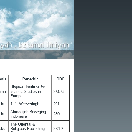
enis
Penerbit
DDC
Uitgave: Institute for
rnal
Islamic Studies in
2X0.05
Europe
uku
J. J. Weeveringh
291
Ahmadijah Beweging
uku
230
Indonesia
The Oriental &
uku
Religious Publishing
2X1.2