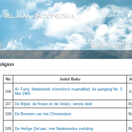
eligion
No
Judul Buku
J
Al- Fariq: Nederlands islamitisch maandblad, 6e jaargang No. 5
106
Ju
Mei 1965
107
De Bijbel, de Koran en de Veda's. eerste deel
B
108
De Bronnen van het Christendom
B
109
De Heilige Qor'aan: met Nederlandse vertaling
B