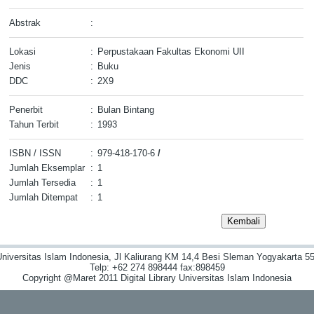
Abstrak
:
Lokasi
:
Perpustakaan Fakultas Ekonomi UII
Jenis
:
Buku
DDC
:
2X9
Penerbit
:
Bulan Bintang
Tahun Terbit
:
1993
ISBN / ISSN
:
979-418-170-6
/
Jumlah Eksemplar
:
1
Jumlah Tersedia
:
1
Jumlah Ditempat
:
1
niversitas Islam Indonesia, Jl Kaliurang KM 14,4 Besi Sleman Yogyakarta 55
Telp: +62 274 898444 fax:898459
Copyright @Maret 2011 Digital Library Universitas Islam Indonesia