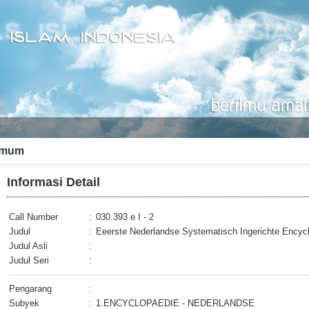
mum
Informasi Detail
Call Number
:
030.393 e I - 2
Judul
:
Eeerste Nederlandse Systematisch Ingerichte Encycl
Judul Asli
:
Judul Seri
:
Pengarang
:
Subyek
:
1.ENCYCLOPAEDIE - NEDERLANDSE