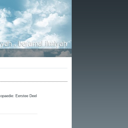
opaedie: Eerstee Deel