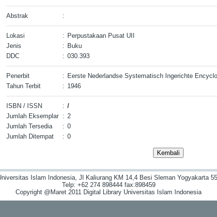
Abstrak
:
Lokasi
:
Perpustakaan Pusat UII
Jenis
:
Buku
DDC
:
030.393
Penerbit
:
Eerste Nederlandse Systematisch Ingerichte Encycl
Tahun Terbit
:
1946
ISBN / ISSN
:
/
Jumlah Eksemplar
:
2
Jumlah Tersedia
:
0
Jumlah Ditempat
:
0
niversitas Islam Indonesia, Jl Kaliurang KM 14,4 Besi Sleman Yogyakarta 55
Telp: +62 274 898444 fax:898459
Copyright @Maret 2011 Digital Library Universitas Islam Indonesia