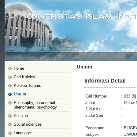
Umum
Home
Cari Koleksi
Informasi Detail
Koleksi Terbaru
Umum
Call Number
:
033 Bij
Philosophy, paranormal
Judul
:
Nieuw 
phenomena, psychology
Judul Asli
:
Judul Seri
:
Religion
Social sciences
Pengarang
:
BIJGE
Language
Subyek
:
1.WO