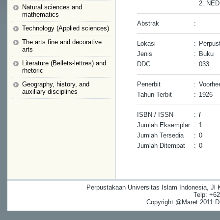
2. NE
Natural sciences and
mathematics
Abstrak
:
Technology (Applied sciences)
The arts fine and decorative
Lokasi
:
Perpus
arts
Jenis
:
Buku
Literature (Bellets-lettres) and
DDC
:
033
rhetoric
Geography, history, and
Penerbit
:
Voorhee
auxiliary disciplines
Tahun Terbit
:
1926
ISBN / ISSN
:
/
Jumlah Eksemplar
:
1
Jumlah Tersedia
:
0
Jumlah Ditempat
:
0
Perpustakaan Universitas Islam Indonesia, Jl
Telp: +6
Copyright @Maret 2011 Dig