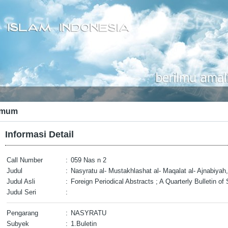
mum
Informasi Detail
Call Number
:
059 Nas n 2
Judul
:
Nasyratu al- Mustakhlashat al- Maqalat al- Ajnabiya
Judul Asli
:
Foreign Periodical Abstracts ; A Quarterly Bulletin of
Judul Seri
:
Pengarang
:
NASYRATU
Subyek
:
1.Buletin