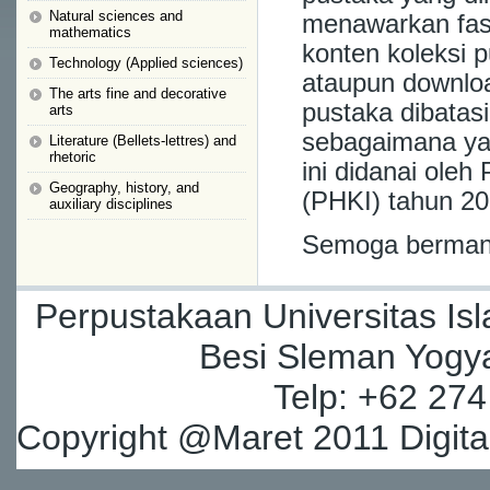
Natural sciences and
menawarkan fasi
mathematics
konten koleksi p
Technology (Applied sciences)
ataupun downloa
The arts fine and decorative
pustaka dibatasi
arts
sebagaimana yan
Literature (Bellets-lettres) and
rhetoric
ini didanai oleh
Geography, history, and
(PHKI) tahun 20
auxiliary disciplines
Semoga berman
Perpustakaan Universitas Isl
Besi Sleman Yogya
Telp: +62 27
Copyright @Maret 2011 Digital