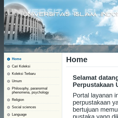
Home
Home
Cari Koleksi
Koleksi Terbaru
Selamat datang
Umum
Perpustakaan U
Philosophy, paranormal
phenomena, psychology
Portal layanan i
Religion
perpustakaan yan
Social sciences
bertujuan memu
Language
pustaka yang dik