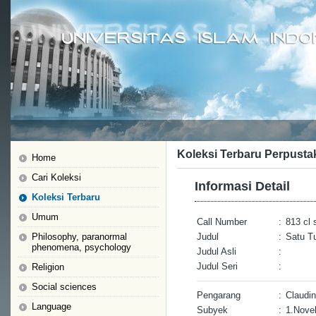
Koleksi Terbaru Perpusta
Home
Cari Koleksi
Informasi Detail
Koleksi Terbaru
Umum
Call Number
:
813 cl 
Philosophy, paranormal
Judul
:
Satu T
phenomena, psychology
Judul Asli
:
Judul Seri
:
Religion
Social sciences
Pengarang
:
Claudi
Language
Subyek
:
1.Nove