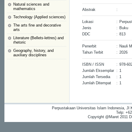
Natural sciences and
mathematics
Abstrak
:
Technology (Applied sciences)
Lokasi
:
Perpus
The arts fine and decorative
Jenis
:
Buku
arts
DDC
:
813
Literature (Bellets-lettres) and
rhetoric
Penerbit
:
Nauli 
Geography, history, and
Tahun Terbit
:
2026
auxiliary disciplines
ISBN / ISSN
:
978-60
Jumlah Eksemplar
:
1
Jumlah Tersedia
:
1
Jumlah Ditempat
:
1
Perpustakaan Universitas Islam Indonesia, Jl
Telp: +6
Copyright @Maret 2011 Dig