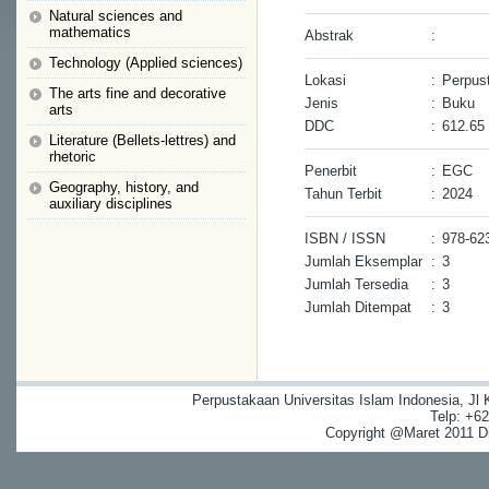
Natural sciences and
mathematics
Abstrak
:
Technology (Applied sciences)
Lokasi
:
Perpus
The arts fine and decorative
Jenis
:
Buku
arts
DDC
:
612.65
Literature (Bellets-lettres) and
rhetoric
Penerbit
:
EGC
Geography, history, and
Tahun Terbit
:
2024
auxiliary disciplines
ISBN / ISSN
:
978-62
Jumlah Eksemplar
:
3
Jumlah Tersedia
:
3
Jumlah Ditempat
:
3
Perpustakaan Universitas Islam Indonesia, Jl
Telp: +6
Copyright @Maret 2011 Dig