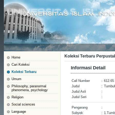
Koleksi Terbaru Perpusta
Home
Cari Koleksi
Informasi Detail
Koleksi Terbaru
Umum
Call Number
:
612.65 t
Philosophy, paranormal
Judul
:
Tumbuh
phenomena, psychology
Judul Asli
:
Judul Seri
:
Religion
Social sciences
Pengarang
:
Language
Subyek
:
1.Tumb