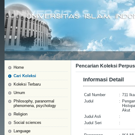
Pencarian Koleksi Perpus
Home
Cari Koleksi
Informasi Detail
Koleksi Terbaru
Umum
Call Number
:
711 Ika
Philosophy, paranormal
Judul
:
Pengar
phenomena, psychology
Histopa
Akut
Religion
Judul Asli
:
Social sciences
Judul Seri
:
Language