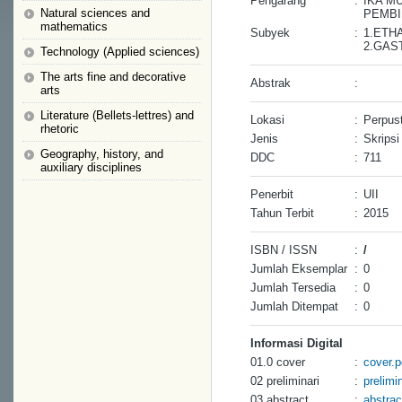
Pengarang
:
IKA M
Natural sciences and
PEMBI
mathematics
Subyek
:
1.ETH
2.GAS
Technology (Applied sciences)
The arts fine and decorative
Abstrak
:
arts
Literature (Bellets-lettres) and
Lokasi
:
Perpus
rhetoric
Jenis
:
Skripsi
Geography, history, and
DDC
:
711
auxiliary disciplines
Penerbit
:
UII
Tahun Terbit
:
2015
ISBN / ISSN
:
/
Jumlah Eksemplar
:
0
Jumlah Tersedia
:
0
Jumlah Ditempat
:
0
Informasi Digital
01.0 cover
:
cover.p
02 preliminari
:
prelimi
03 abstract
:
abstrac