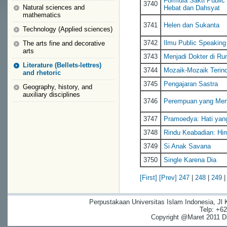
Formula Sakti Public
3740
Natural sciences and
Hebat dan Dahsyat
mathematics
3741
Helen dan Sukanta
Technology (Applied sciences)
3742
Ilmu Public Speaking
The arts fine and decorative
arts
3743
Menjadi Dokter di Rum
Literature (Bellets-lettres)
3744
Mozaik-Mozaik Terin
and rhetoric
3745
Pengajaran Sastra
Geography, history, and
auxiliary disciplines
3746
Perempuan yang Men
3747
Pramoedya: Hati yang
3748
Rindu Keabadian: Hi
3749
Si Anak Savana
3750
Single Karena Dia
[First]
[Prev]
247
|
248
|
249
Perpustakaan Universitas Islam Indonesia, Jl
Telp: +6
Copyright @Maret 2011 Dig