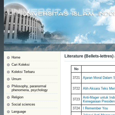
Literature (Bellets-lettres)
Home
Cari Koleksi
No
Koleksi Terbaru
3721
Ajaran Moral Dalam 
Umum
Philosophy, paranormal
3722
Alih Aksara Teks Men
phenomena, psychology
Religion
Anti-Mager untuk Ind
3723
Kenegaraan Presiden
Social sciences
3724
I Remember You
Language