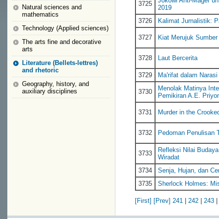
Jokowi Anti-Mager un
3725
Natural sciences and
2019
mathematics
3726
Kalimat Jurnalistik:
Technology (Applied sciences)
3727
Kiat Merujuk Sumber
The arts fine and decorative
arts
3728
Laut Bercerita
Literature (Bellets-lettres)
and rhetoric
3729
Ma'rifat dalam Nara
Geography, history, and
Menolak Matinya Inte
auxiliary disciplines
3730
Pemikiran A.E. Priyo
3731
Murder in the Crook
3732
Pedoman Penulisan T
Refleksi Nilai Buday
3733
Wiradat
3734
Senja, Hujan, dan Cer
3735
Sherlock Holmes: Mis
[First]
[Prev]
241
|
242
|
243