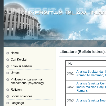
Literature (Bellets-lettres)
Home
Cari Koleksi
No
Koleksi Terbaru
Analisa Struktur dan 
Umum
3451
Ahmad Muhammad, hi
Philosophy, paranormal
phenomena, psychology
Analisis Struktur Ce
3452
kasus majalah Panji
Religion
Romans
Social sciences
3453
Analisis Struktur No
Language