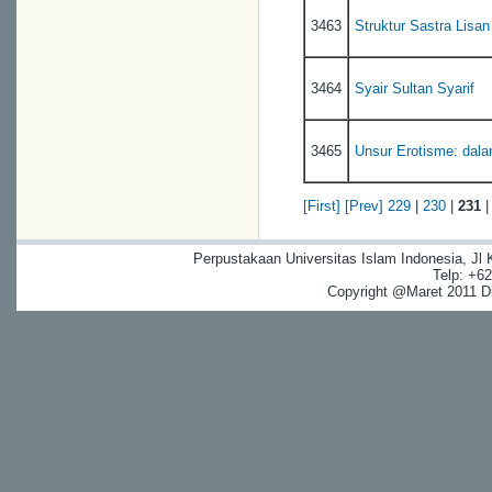
3463
Struktur Sastra Lisa
3464
Syair Sultan Syarif
3465
Unsur Erotisme: dala
[First]
[Prev]
229
|
230
|
231
Perpustakaan Universitas Islam Indonesia, Jl
Telp: +6
Copyright @Maret 2011 Dig