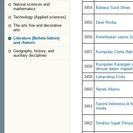
Natural sciences and
3454
Bahasa Surat Dinas
mathematics
Technology (Applied sciences)
3455
Dewi Rimba
The arts fine and decorative
arts
3456
Keterlibatan sastra 
Literature (Bellets-lettres)
and rhetoric
Geography, history, and
3457
Kumpulan Cerita Raky
auxiliary disciplines
Kumpulan Karangan al
3458
dimuat dalam majala
3459
Letup-letup Cinta
3460
Nenek Allamo
Sastra Indonesia di M
3461
media
3462
Struktur Sajak Penya