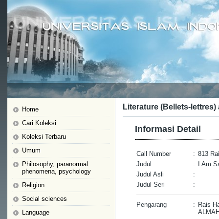
Literature (Bellets-lettres)
Home
Cari Koleksi
Informasi Detail
Koleksi Terbaru
Umum
Call Number
:
813 Rai
Philosophy, paranormal
Judul
:
I Am Sa
phenomena, psychology
Judul Asli
:
Judul Seri
:
Religion
Social sciences
Pengarang
:
Rais H
ALMA
Language