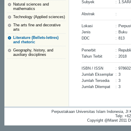
Subyek
:
1.SAR
Natural sciences and
mathematics
Abstrak
:
Technology (Applied sciences)
The arts fine and decorative
Lokasi
:
Perpus
arts
Jenis
:
Buku
Literature (Bellets-lettres)
DDC
:
813
and rhetoric
Geography, history, and
Penerbit
:
Republ
auxiliary disciplines
Tahun Terbit
:
2018
ISBN / ISSN
:
97860
Jumlah Eksemplar
:
3
Jumlah Tersedia
:
3
Jumlah Ditempat
:
3
Perpustakaan Universitas Islam Indonesia, Jl
Telp: +6
Copyright @Maret 2011 Dig