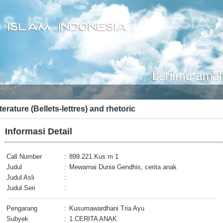
terature (Bellets-lettres) and rhetoric
Informasi Detail
Call Number
:
899.221 Kus m 1
Judul
:
Mewarnai Dunia Gendhis, cerita anak
Judul Asli
:
Judul Seri
:
Pengarang
:
Kusumawardhani Tria Ayu
Subyek
:
1.CERITA ANAK