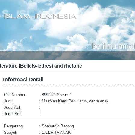
terature (Bellets-lettres) and rhetoric
Informasi Detail
Call Number
:
899.221 Soe m 1
Judul
:
Maafkan Kami Pak Harun, cerita anak
Judul Asli
:
Judul Seri
:
Pengarang
:
Soebardjo Bagong
Subyek
:
1.CERITA ANAK