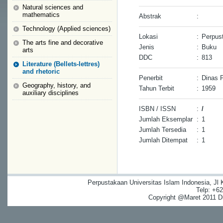
Natural sciences and
mathematics
Abstrak
:
Technology (Applied sciences)
Lokasi
:
Perpus
The arts fine and decorative
Jenis
:
Buku
arts
DDC
:
813
Literature (Bellets-lettres)
and rhetoric
Penerbit
:
Dinas P
Geography, history, and
Tahun Terbit
:
1959
auxiliary disciplines
ISBN / ISSN
:
/
Jumlah Eksemplar
:
1
Jumlah Tersedia
:
1
Jumlah Ditempat
:
1
Perpustakaan Universitas Islam Indonesia, Jl
Telp: +6
Copyright @Maret 2011 Dig