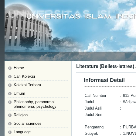
Literature (Bellets-lettres)
Home
Cari Koleksi
Informasi Detail
Koleksi Terbaru
Umum
Call Number
:
813 Pu
Philosophy, paranormal
Judul
:
Widijaw
phenomena, psychology
Judul Asli
:
Judul Seri
:
Religion
Social sciences
Pengarang
:
PURBA
Language
Subyek
:
1.NOV