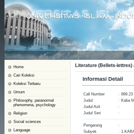
Literature (Bellets-lettres)
Home
Cari Koleksi
Informasi Detail
Koleksi Terbaru
Umum
Call Number
:
899.23 
Philosophy, paranormal
Judul
:
Kaba Mi
phenomena, psychology
Judul Asli
:
Judul Seri
:
Religion
Social sciences
Pengarang
:
Language
Subyek
:
1.KAB