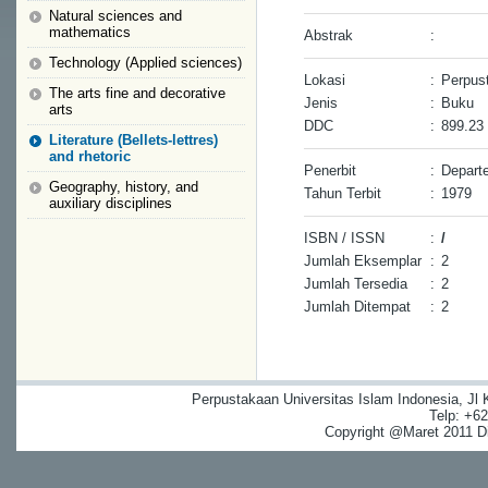
Natural sciences and
mathematics
Abstrak
:
Technology (Applied sciences)
Lokasi
:
Perpus
The arts fine and decorative
Jenis
:
Buku
arts
DDC
:
899.23
Literature (Bellets-lettres)
and rhetoric
Penerbit
:
Depart
Geography, history, and
Tahun Terbit
:
1979
auxiliary disciplines
ISBN / ISSN
:
/
Jumlah Eksemplar
:
2
Jumlah Tersedia
:
2
Jumlah Ditempat
:
2
Perpustakaan Universitas Islam Indonesia, Jl
Telp: +6
Copyright @Maret 2011 Dig