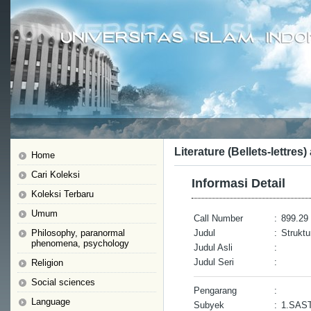
Literature (Bellets-lettres)
Home
Cari Koleksi
Informasi Detail
Koleksi Terbaru
Umum
Call Number
:
899.29 
Philosophy, paranormal
Judul
:
Struktu
phenomena, psychology
Judul Asli
:
Judul Seri
:
Religion
Social sciences
Pengarang
:
Language
Subyek
:
1.SAS