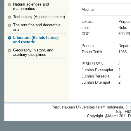
Natural sciences and
mathematics
Abstrak
:
Technology (Applied sciences)
Lokasi
:
Perpus
The arts fine and decorative
Jenis
:
Buku
arts
DDC
:
899.29
Literature (Bellets-lettres)
and rhetoric
Penerbit
:
Depart
Geography, history, and
Tahun Terbit
:
1985
auxiliary disciplines
ISBN / ISSN
:
/
Jumlah Eksemplar
:
2
Jumlah Tersedia
:
2
Jumlah Ditempat
:
2
Perpustakaan Universitas Islam Indonesia, Jl
Telp: +6
Copyright @Maret 2011 Dig