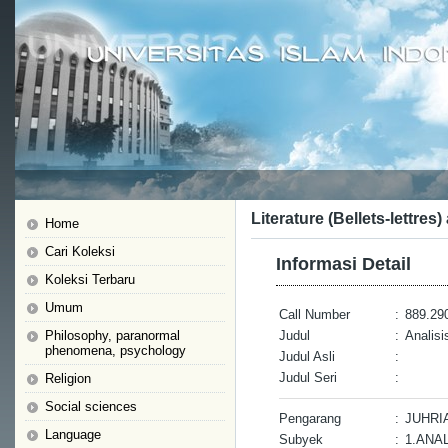
Literature (Bellets-lettres)
Home
Cari Koleksi
Informasi Detail
Koleksi Terbaru
Umum
Call Number
:
889.290
Philosophy, paranormal
Judul
:
Analisi
phenomena, psychology
Judul Asli
:
Judul Seri
:
Religion
Social sciences
Pengarang
:
JUHRI
Language
Subyek
:
1.ANA