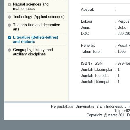
Natural sciences and
mathematics
Abstrak
:
Technology (Applied sciences)
Lokasi
:
Perpus
The arts fine and decorative
Jenis
:
Buku
arts
DDC
:
889.29
Literature (Bellets-lettres)
and rhetoric
Penerbit
:
Pusat 
Geography, history, and
Tahun Terbit
:
1995
auxiliary disciplines
ISBN / ISSN
:
979-45
Jumlah Eksemplar
:
1
Jumlah Tersedia
:
1
Jumlah Ditempat
:
1
Perpustakaan Universitas Islam Indonesia, Jl
Telp: +6
Copyright @Maret 2011 Dig