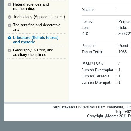
Natural sciences and
mathematics
Abstrak
:
Technology (Applied sciences)
Lokasi
:
Perpus
The arts fine and decorative
Jenis
:
Buku
arts
DDC
:
899.22
Literature (Bellets-lettres)
and rhetoric
Penerbit
:
Pusat 
Geography, history, and
Tahun Terbit
:
1985
auxiliary disciplines
ISBN / ISSN
:
/
Jumlah Eksemplar
:
1
Jumlah Tersedia
:
1
Jumlah Ditempat
:
1
Perpustakaan Universitas Islam Indonesia, Jl
Telp: +6
Copyright @Maret 2011 Dig