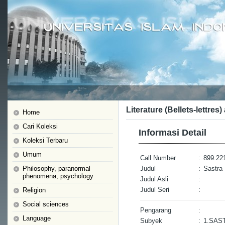
Literature (Bellets-lettres)
Home
Cari Koleksi
Informasi Detail
Koleksi Terbaru
Umum
Call Number
:
899.22
Philosophy, paranormal
Judul
:
Sastra 
phenomena, psychology
Judul Asli
:
Judul Seri
:
Religion
Social sciences
Pengarang
:
Language
Subyek
:
1.SAS