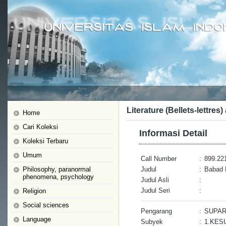
Literature (Bellets-lettres)
Home
Cari Koleksi
Informasi Detail
Koleksi Terbaru
Umum
Call Number
:
899.22
Philosophy, paranormal
Judul
:
Babad 
phenomena, psychology
Judul Asli
:
Judul Seri
:
Religion
Social sciences
Pengarang
:
SUPAR
Language
Subyek
:
1.KES