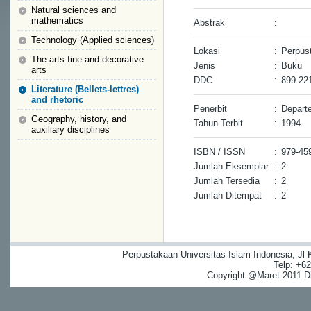
Natural sciences and
mathematics
Abstrak
:
Technology (Applied sciences)
Lokasi
:
Perpus
The arts fine and decorative
Jenis
:
Buku
arts
DDC
:
899.22
Literature (Bellets-lettres)
and rhetoric
Penerbit
:
Depart
Geography, history, and
Tahun Terbit
:
1994
auxiliary disciplines
ISBN / ISSN
:
979-45
Jumlah Eksemplar
:
2
Jumlah Tersedia
:
2
Jumlah Ditempat
:
2
Perpustakaan Universitas Islam Indonesia, Jl
Telp: +6
Copyright @Maret 2011 Dig