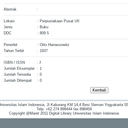
Abstrak
:
Lokasi
:
Perpustakaan Pusat UII
Jenis
:
Buku
DDC
:
809.5
Penerbit
:
Otto Harrassowitz
Tahun Terbit
:
1937
ISBN / ISSN
:
/
Jumlah Eksemplar
:
1
Jumlah Tersedia
:
0
Jumlah Ditempat
:
0
niversitas Islam Indonesia, Jl Kaliurang KM 14,4 Besi Sleman Yogyakarta 55
Telp: +62 274 898444 fax:898459
Copyright @Maret 2011 Digital Library Universitas Islam Indonesia