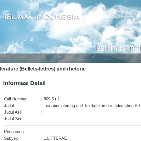
terature (Bellets-lettres) and rhetoric
Informasi Detail
Call Number
:
809.5 t 1
Judul
:
Textuberlieferung und Textkritik in der Inderschen Pdi
Judul Asli
:
Judul Seri
:
Pengarang
:
Subyek
:
1.LITTERAE