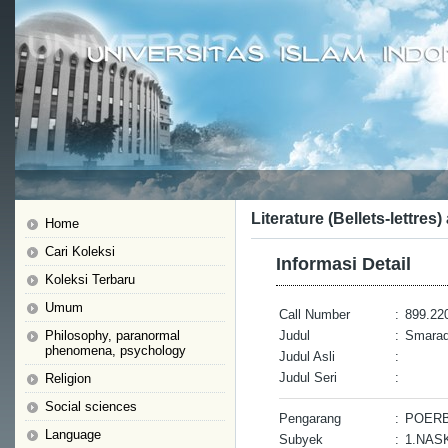
Literature (Bellets-lettres)
Home
Cari Koleksi
Informasi Detail
Koleksi Terbaru
Umum
Call Number
:
899.220
Philosophy, paranormal
Judul
:
Smara
phenomena, psychology
Judul Asli
:
Judul Seri
:
Religion
Social sciences
Pengarang
:
POER
Language
Subyek
:
1.NAS