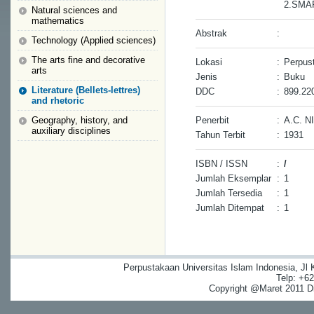
2.SM
Natural sciences and
mathematics
Abstrak
:
Technology (Applied sciences)
The arts fine and decorative
Lokasi
:
Perpus
arts
Jenis
:
Buku
Literature (Bellets-lettres)
DDC
:
899.22
and rhetoric
Geography, history, and
Penerbit
:
A.C. N
auxiliary disciplines
Tahun Terbit
:
1931
ISBN / ISSN
:
/
Jumlah Eksemplar
:
1
Jumlah Tersedia
:
1
Jumlah Ditempat
:
1
Perpustakaan Universitas Islam Indonesia, Jl
Telp: +6
Copyright @Maret 2011 Dig