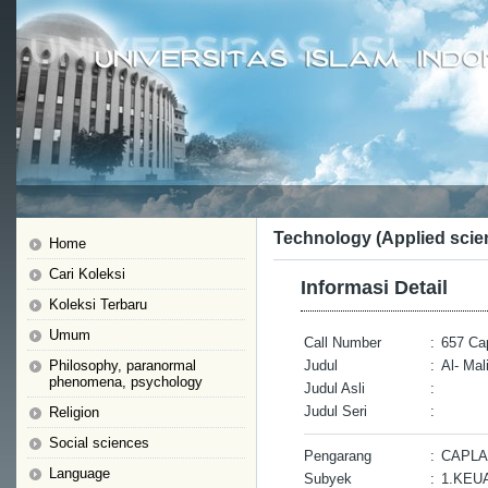
Technology (Applied scie
Home
Cari Koleksi
Informasi Detail
Koleksi Terbaru
Umum
Call Number
:
657 Ca
Philosophy, paranormal
Judul
:
Al- Mal
phenomena, psychology
Judul Asli
:
Judul Seri
:
Religion
Social sciences
Pengarang
:
CAPLA
Language
Subyek
:
1.KEU