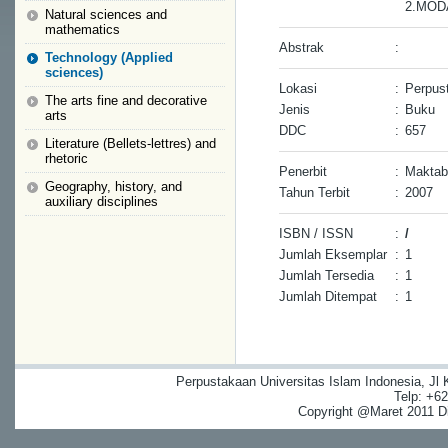
2.MOD
Natural sciences and
mathematics
Abstrak
:
Technology (Applied
sciences)
Lokasi
:
Perpus
The arts fine and decorative
Jenis
:
Buku
arts
DDC
:
657
Literature (Bellets-lettres) and
rhetoric
Penerbit
:
Maktaba
Geography, history, and
Tahun Terbit
:
2007
auxiliary disciplines
ISBN / ISSN
:
/
Jumlah Eksemplar
:
1
Jumlah Tersedia
:
1
Jumlah Ditempat
:
1
Perpustakaan Universitas Islam Indonesia, Jl
Telp: +6
Copyright @Maret 2011 Dig