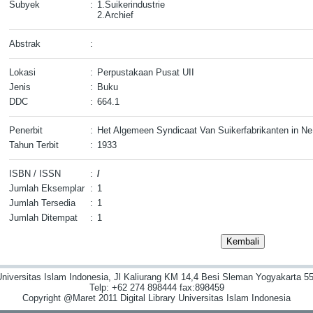
Subyek
:
1.Suikerindustrie
2.Archief
Abstrak
:
Lokasi
:
Perpustakaan Pusat UII
Jenis
:
Buku
DDC
:
664.1
Penerbit
:
Het Algemeen Syndicaat Van Suikerfabrikanten in Ne
Tahun Terbit
:
1933
ISBN / ISSN
:
/
Jumlah Eksemplar
:
1
Jumlah Tersedia
:
1
Jumlah Ditempat
:
1
niversitas Islam Indonesia, Jl Kaliurang KM 14,4 Besi Sleman Yogyakarta 55
Telp: +62 274 898444 fax:898459
Copyright @Maret 2011 Digital Library Universitas Islam Indonesia