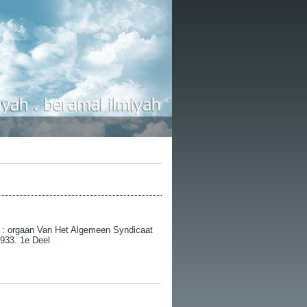
ie : orgaan Van Het Algemeen Syndicaat
1933. 1e Deel