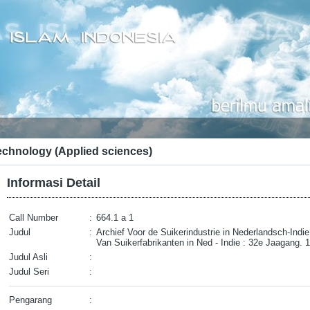
echnology (Applied sciences)
Informasi Detail
Call Number
:
664.1 a 1
Judul
:
Archief Voor de Suikerindustrie in Nederlandsch-Ind
Van Suikerfabrikanten in Ned - Indie : 32e Jaagang. 
Judul Asli
:
Judul Seri
:
Pengarang
: