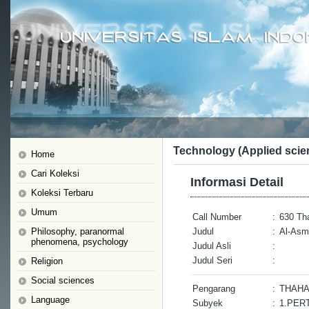
Technology (Applied scie
Home
Cari Koleksi
Informasi Detail
Koleksi Terbaru
Umum
Call Number
:
630 Th
Philosophy, paranormal
Judul
:
Al-Asm
phenomena, psychology
Judul Asli
:
Judul Seri
:
Religion
Social sciences
Pengarang
:
THAH
Language
Subyek
:
1.PER