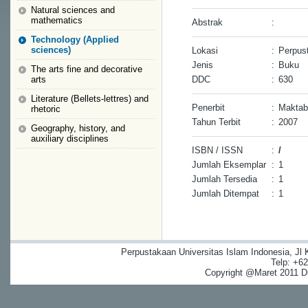
Natural sciences and
mathematics
Abstrak
:
Technology (Applied
sciences)
Lokasi
:
Perpus
Jenis
:
Buku
The arts fine and decorative
arts
DDC
:
630
Literature (Bellets-lettres) and
Penerbit
:
Maktaba
rhetoric
Tahun Terbit
:
2007
Geography, history, and
auxiliary disciplines
ISBN / ISSN
:
/
Jumlah Eksemplar
:
1
Jumlah Tersedia
:
1
Jumlah Ditempat
:
1
Perpustakaan Universitas Islam Indonesia, Jl
Telp: +6
Copyright @Maret 2011 Dig