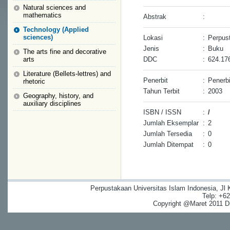
Natural sciences and
mathematics
Abstrak
:
Technology (Applied
sciences)
Lokasi
:
Perpust
Jenis
:
Buku
The arts fine and decorative
arts
DDC
:
624.17
Literature (Bellets-lettres) and
Penerbit
:
Penerbi
rhetoric
Tahun Terbit
:
2003
Geography, history, and
auxiliary disciplines
ISBN / ISSN
:
/
Jumlah Eksemplar
:
2
Jumlah Tersedia
:
0
Jumlah Ditempat
:
0
Perpustakaan Universitas Islam Indonesia, Jl
Telp: +6
Copyright @Maret 2011 Dig