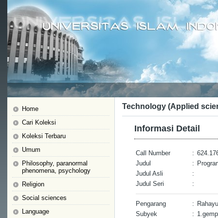
Technology (Applied scie
Home
Cari Koleksi
Informasi Detail
Koleksi Terbaru
Umum
Call Number
:
624.17
Philosophy, paranormal
Judul
:
Progra
phenomena, psychology
Judul Asli
:
Judul Seri
:
Religion
Social sciences
Pengarang
:
Rahayu
Language
Subyek
:
1.gemp