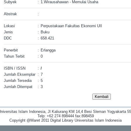
Subyek
:
1.Wirausahawan - Memulai Usaha
Abstrak
:
Lokasi
:
Perpustakaan Fakultas Ekonomi UII
Jenis
:
Buku
DDC
:
658.421
Penerbit
:
Erlangga
Tahun Terbit
:
0
ISBN / ISSN
:
/
Jumlah Eksemplar
:
7
Jumlah Tersedia
:
5
Jumlah Ditempat
:
3
niversitas Islam Indonesia, Jl Kaliurang KM 14,4 Besi Sleman Yogyakarta 55
Telp: +62 274 898444 fax:898459
Copyright @Maret 2011 Digital Library Universitas Islam Indonesia