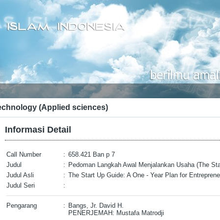
echnology (Applied sciences)
Informasi Detail
Call Number
:
658.421 Ban p 7
Judul
:
Pedoman Langkah Awal Menjalankan Usaha (The Sta
Judul Asli
:
The Start Up Guide: A One - Year Plan for Entreprene
Judul Seri
:
Pengarang
:
Bangs, Jr. David H.
PENERJEMAH: Mustafa Matrodji