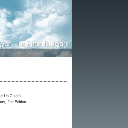
rt Up Guide)
urs, 2nd Edition