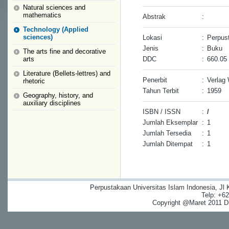
Natural sciences and
mathematics
Abstrak
:
Technology (Applied
sciences)
Lokasi
:
Perpus
Jenis
:
Buku
The arts fine and decorative
arts
DDC
:
660.05
Literature (Bellets-lettres) and
Penerbit
:
Verlag 
rhetoric
Tahun Terbit
:
1959
Geography, history, and
auxiliary disciplines
ISBN / ISSN
:
/
Jumlah Eksemplar
:
1
Jumlah Tersedia
:
1
Jumlah Ditempat
:
1
Perpustakaan Universitas Islam Indonesia, Jl
Telp: +6
Copyright @Maret 2011 Dig