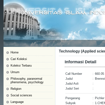
Technology (Applied scie
Home
Cari Koleksi
Informasi Detail
Koleksi Terbaru
Umum
Call Number
:
660.05 
Philosophy, paranormal
Judul
:
Brenns
phenomena, psychology
Judul Asli
:
Judul Seri
:
Religion
Social sciences
Pengarang
:
Pichler
Language
Subyek
:
1.CHE