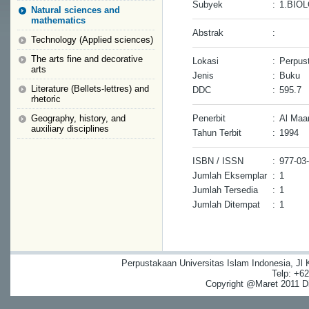
Subyek
:
1.BIO
Natural sciences and
mathematics
Abstrak
:
Technology (Applied sciences)
The arts fine and decorative
Lokasi
:
Perpus
arts
Jenis
:
Buku
Literature (Bellets-lettres) and
DDC
:
595.7
rhetoric
Geography, history, and
Penerbit
:
Al Maar
auxiliary disciplines
Tahun Terbit
:
1994
ISBN / ISSN
:
977-03
Jumlah Eksemplar
:
1
Jumlah Tersedia
:
1
Jumlah Ditempat
:
1
Perpustakaan Universitas Islam Indonesia, Jl
Telp: +6
Copyright @Maret 2011 Dig