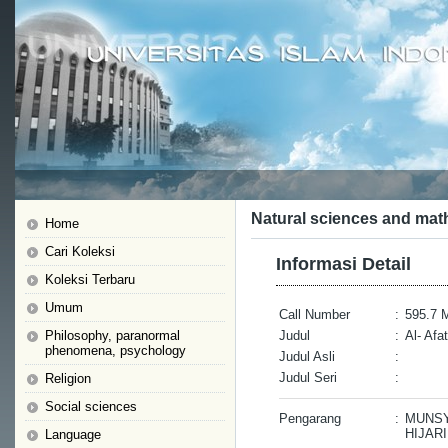
Natural sciences and mat
Home
Cari Koleksi
Informasi Detail
Koleksi Terbaru
Umum
Call Number
:
595.7 
Philosophy, paranormal
Judul
:
Al- Af
phenomena, psychology
Judul Asli
:
Judul Seri
:
Religion
Social sciences
Pengarang
:
MUNSY
HIJAR
Language