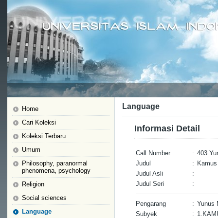
Language
Home
Cari Koleksi
Informasi Detail
Koleksi Terbaru
Umum
Call Number
:
403 Yu
Philosophy, paranormal
Judul
:
Kamus 
phenomena, psychology
Judul Asli
:
Judul Seri
:
Religion
Social sciences
Pengarang
:
Yunus
Language
Subyek
:
1.KAM