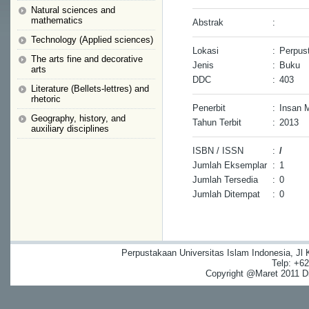
Natural sciences and
mathematics
Abstrak
:
Technology (Applied sciences)
Lokasi
:
Perpus
The arts fine and decorative
Jenis
:
Buku
arts
DDC
:
403
Literature (Bellets-lettres) and
rhetoric
Penerbit
:
Insan M
Geography, history, and
Tahun Terbit
:
2013
auxiliary disciplines
ISBN / ISSN
:
/
Jumlah Eksemplar
:
1
Jumlah Tersedia
:
0
Jumlah Ditempat
:
0
Perpustakaan Universitas Islam Indonesia, Jl
Telp: +6
Copyright @Maret 2011 Dig