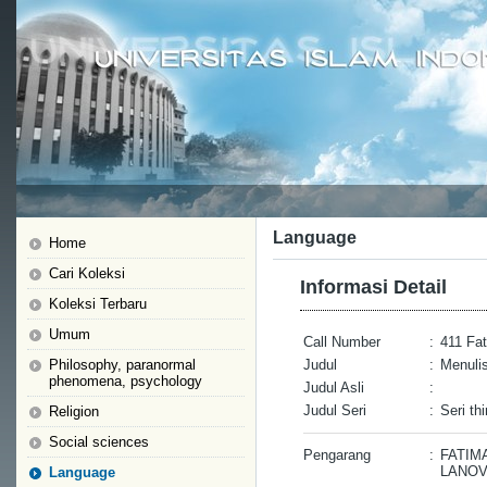
Language
Home
Cari Koleksi
Informasi Detail
Koleksi Terbaru
Umum
Call Number
:
411 Fa
Philosophy, paranormal
Judul
:
Menulis
phenomena, psychology
Judul Asli
:
Judul Seri
:
Seri th
Religion
Social sciences
Pengarang
:
FATIM
LANOV
Language