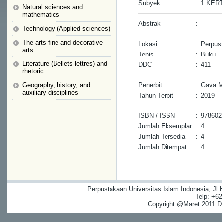
Subyek
:
1.KER
Natural sciences and
mathematics
Abstrak
:
Technology (Applied sciences)
The arts fine and decorative
Lokasi
:
Perpus
arts
Jenis
:
Buku
Literature (Bellets-lettres) and
DDC
:
411
rhetoric
Geography, history, and
Penerbit
:
Gava M
auxiliary disciplines
Tahun Terbit
:
2019
ISBN / ISSN
:
97860
Jumlah Eksemplar
:
4
Jumlah Tersedia
:
4
Jumlah Ditempat
:
4
Perpustakaan Universitas Islam Indonesia, Jl
Telp: +6
Copyright @Maret 2011 Dig