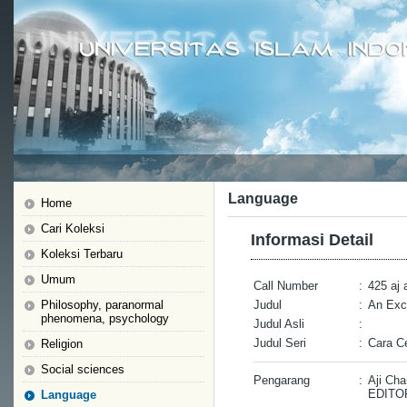
Language
Home
Cari Koleksi
Informasi Detail
Koleksi Terbaru
Umum
Call Number
:
425 aj 
Philosophy, paranormal
Judul
:
An Exce
phenomena, psychology
Judul Asli
:
Judul Seri
:
Cara C
Religion
Social sciences
Pengarang
:
Aji Ch
EDITO
Language