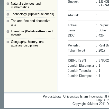
Subyek
:
1.ENG
Natural sciences and
2.GR
mathematics
Technology (Applied sciences)
Abstrak
:
The arts fine and decorative
arts
Lokasi
:
Perpus
Jenis
:
Buku
Literature (Bellets-lettres) and
rhetoric
DDC
:
425
Geography, history, and
auxiliary disciplines
Penerbit
:
Real B
Tahun Terbit
:
2017
ISBN / ISSN
:
97860
Jumlah Eksemplar
:
1
Jumlah Tersedia
:
1
Jumlah Ditempat
:
1
Perpustakaan Universitas Islam Indonesia, Jl
Telp: +6
Copyright @Maret 2011 Dig