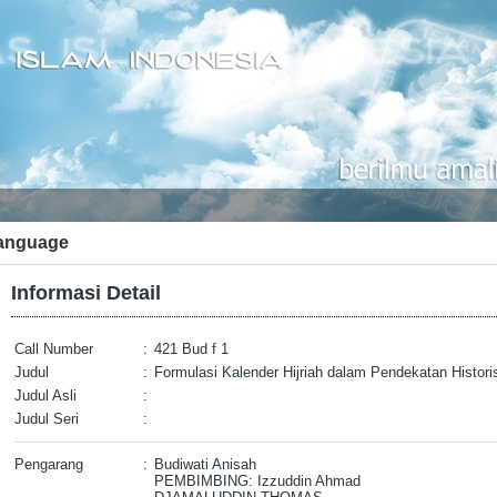
anguage
Informasi Detail
Call Number
:
421 Bud f 1
Judul
:
Formulasi Kalender Hijriah dalam Pendekatan Histor
Judul Asli
:
Judul Seri
:
Pengarang
:
Budiwati Anisah
PEMBIMBING: Izzuddin Ahmad