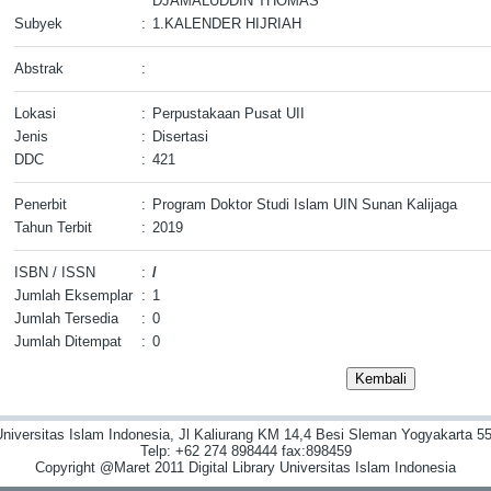
DJAMALUDDIN THOMAS
Subyek
:
1.KALENDER HIJRIAH
Abstrak
:
Lokasi
:
Perpustakaan Pusat UII
Jenis
:
Disertasi
DDC
:
421
Penerbit
:
Program Doktor Studi Islam UIN Sunan Kalijaga
Tahun Terbit
:
2019
ISBN / ISSN
:
/
Jumlah Eksemplar
:
1
Jumlah Tersedia
:
0
Jumlah Ditempat
:
0
niversitas Islam Indonesia, Jl Kaliurang KM 14,4 Besi Sleman Yogyakarta 55
Telp: +62 274 898444 fax:898459
Copyright @Maret 2011 Digital Library Universitas Islam Indonesia