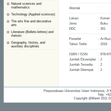
Natural sciences and
mathematics
Abstrak
:
Technology (Applied sciences)
Lokasi
:
Korner
The arts fine and decorative
Jenis
:
Buku
arts
DDC
:
301
Literature (Bellets-lettres) and
rhetoric
Penerbit
:
Ar-Ruz
Geography, history, and
Tahun Terbit
:
2016
auxiliary disciplines
ISBN / ISSN
:
978-97
Jumlah Eksemplar
:
2
Jumlah Tersedia
:
2
Jumlah Ditempat
:
2
Perpustakaan Universitas Islam Indonesia, Jl
Telp: +6
Copyright @Maret 2011 Dig