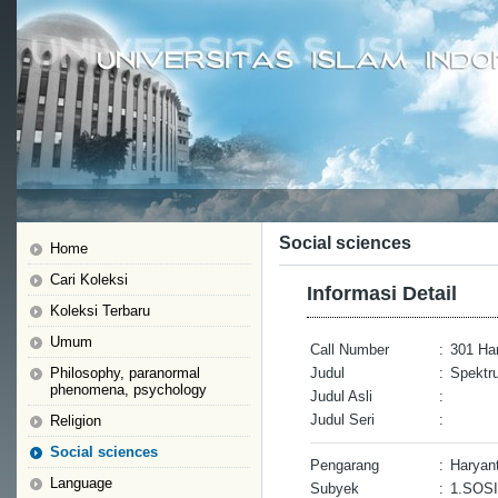
Social sciences
Home
Cari Koleksi
Informasi Detail
Koleksi Terbaru
Umum
Call Number
:
301 Har
Philosophy, paranormal
Judul
:
Spektru
phenomena, psychology
Judul Asli
:
Judul Seri
:
Religion
Social sciences
Pengarang
:
Haryan
Language
Subyek
:
1.SOSI