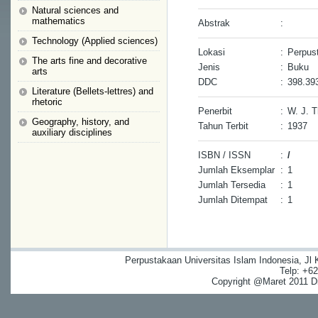
Natural sciences and
mathematics
Abstrak
:
Technology (Applied sciences)
Lokasi
:
Perpus
The arts fine and decorative
Jenis
:
Buku
arts
DDC
:
398.39
Literature (Bellets-lettres) and
rhetoric
Penerbit
:
W. J. 
Geography, history, and
Tahun Terbit
:
1937
auxiliary disciplines
ISBN / ISSN
:
/
Jumlah Eksemplar
:
1
Jumlah Tersedia
:
1
Jumlah Ditempat
:
1
Perpustakaan Universitas Islam Indonesia, Jl
Telp: +6
Copyright @Maret 2011 Dig