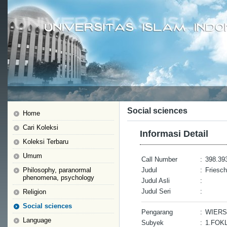
Social sciences
Home
Cari Koleksi
Informasi Detail
Koleksi Terbaru
Umum
Call Number
:
398.393
Philosophy, paranormal
Judul
:
Friesc
phenomena, psychology
Judul Asli
:
Judul Seri
:
Religion
Social sciences
Pengarang
:
WIERSM
Language
Subyek
:
1.FOK