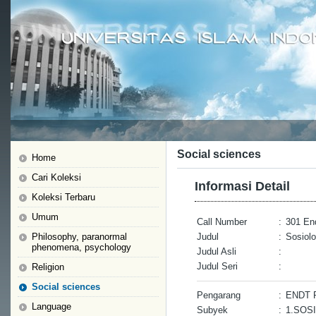
Social sciences
Home
Cari Koleksi
Informasi Detail
Koleksi Terbaru
Umum
Call Number
:
301 En
Philosophy, paranormal
Judul
:
Sosiolo
phenomena, psychology
Judul Asli
:
Judul Seri
:
Religion
Social sciences
Pengarang
:
ENDT P
Language
Subyek
:
1.SOS