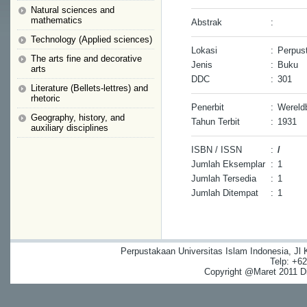
Natural sciences and
mathematics
Abstrak
:
Technology (Applied sciences)
Lokasi
:
Perpus
The arts fine and decorative
Jenis
:
Buku
arts
DDC
:
301
Literature (Bellets-lettres) and
rhetoric
Penerbit
:
Wereldb
Geography, history, and
Tahun Terbit
:
1931
auxiliary disciplines
ISBN / ISSN
:
/
Jumlah Eksemplar
:
1
Jumlah Tersedia
:
1
Jumlah Ditempat
:
1
Perpustakaan Universitas Islam Indonesia, Jl
Telp: +6
Copyright @Maret 2011 Dig