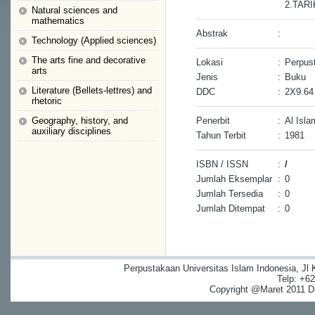
2.TAR
Natural sciences and
mathematics
Abstrak
:
Technology (Applied sciences)
The arts fine and decorative
Lokasi
:
Perpust
arts
Jenis
:
Buku
Literature (Bellets-lettres) and
DDC
:
2X9.64
rhetoric
Geography, history, and
Penerbit
:
Al Isla
auxiliary disciplines
Tahun Terbit
:
1981
ISBN / ISSN
:
/
Jumlah Eksemplar
:
0
Jumlah Tersedia
:
0
Jumlah Ditempat
:
0
Perpustakaan Universitas Islam Indonesia, Jl
Telp: +6
Copyright @Maret 2011 Dig