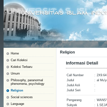
Religion
Home
Cari Koleksi
Informasi Detail
Koleksi Terbaru
Umum
Call Number
:
2X9.64
Philosophy, paranormal
Judul
:
al Mu'y
phenomena, psychology
Judul Asli
:
Judul Seri
:
Religion
Social sciences
Pengarang
:
WANSY
Language
Subyek
:
1.SEJ