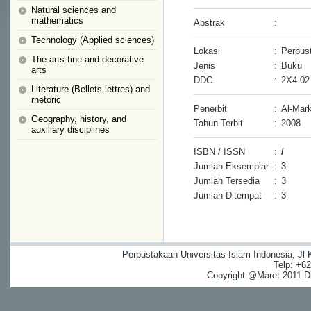
Natural sciences and
mathematics
Abstrak
:
Technology (Applied sciences)
Lokasi
:
Perpust
The arts fine and decorative
Jenis
:
Buku
arts
DDC
:
2X4.02
Literature (Bellets-lettres) and
rhetoric
Penerbit
:
Al-Mark
Geography, history, and
Tahun Terbit
:
2008
auxiliary disciplines
ISBN / ISSN
:
/
Jumlah Eksemplar
:
3
Jumlah Tersedia
:
3
Jumlah Ditempat
:
3
Perpustakaan Universitas Islam Indonesia, Jl
Telp: +6
Copyright @Maret 2011 Dig