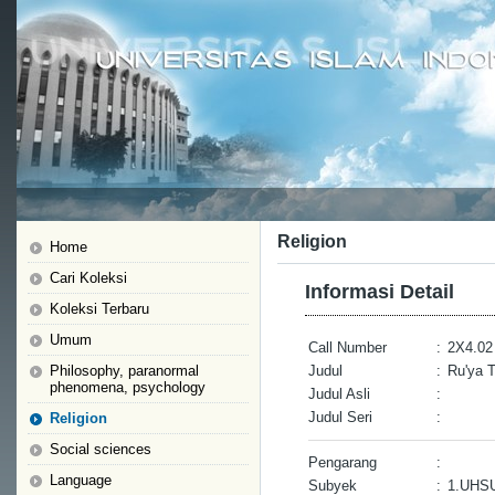
Religion
Home
Cari Koleksi
Informasi Detail
Koleksi Terbaru
Umum
Call Number
:
2X4.02 
Philosophy, paranormal
Judul
:
Ru'ya 
phenomena, psychology
Judul Asli
:
Judul Seri
:
Religion
Social sciences
Pengarang
:
Language
Subyek
:
1.UHS