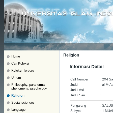
Religion
Home
Cari Koleksi
Informasi Detail
Koleksi Terbaru
Umum
Call Number
:
2X4 Sa
Philosophy, paranormal
Judul
:
al-Mu'a
phenomena, psychology
Judul Asli
:
Judul Seri
:
Religion
Social sciences
Pengarang
:
SALUS
Language
Subyek
:
1.MUA