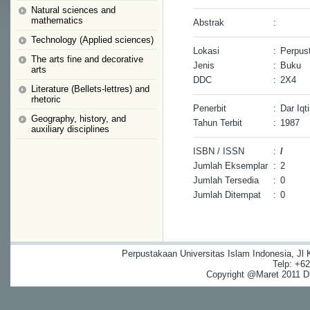
Natural sciences and
mathematics
Abstrak
:
Technology (Applied sciences)
Lokasi
:
Perpust
The arts fine and decorative
Jenis
:
Buku
arts
DDC
:
2X4
Literature (Bellets-lettres) and
rhetoric
Penerbit
:
Dar Iqt
Geography, history, and
Tahun Terbit
:
1987
auxiliary disciplines
ISBN / ISSN
:
/
Jumlah Eksemplar
:
2
Jumlah Tersedia
:
0
Jumlah Ditempat
:
0
Perpustakaan Universitas Islam Indonesia, Jl
Telp: +6
Copyright @Maret 2011 Dig