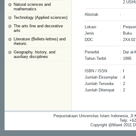
2.USH
Natural sciences and
mathematics
Abstrak
:
Technology (Applied sciences)
The arts fine and decorative
Lokasi
:
Perpust
arts
Jenis
:
Buku
Literature (Bellets-lettres) and
DDC
:
2X4.02
rhetoric
Geography, history, and
Penerbit
:
Dar al-
auxiliary disciplines
Tahun Terbit
:
1995
ISBN / ISSN
:
/
Jumlah Eksemplar
:
4
Jumlah Tersedia
:
2
Jumlah Ditempat
:
2
Perpustakaan Universitas Islam Indonesia, Jl
Telp: +6
Copyright @Maret 2011 Dig