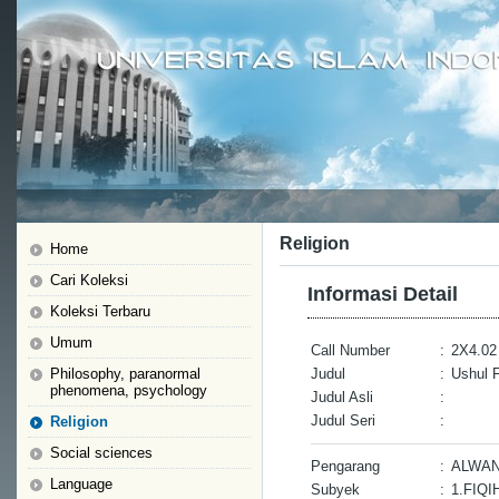
Religion
Home
Cari Koleksi
Informasi Detail
Koleksi Terbaru
Umum
Call Number
:
2X4.02
Philosophy, paranormal
Judul
:
Ushul F
phenomena, psychology
Judul Asli
:
Judul Seri
:
Religion
Social sciences
Pengarang
:
ALWAN
Language
Subyek
:
1.FIQI