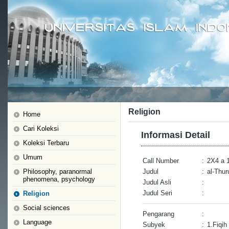
Religion
Home
Cari Koleksi
Informasi Detail
Koleksi Terbaru
Umum
Call Number
:
2X4 a 
Philosophy, paranormal
Judul
:
al-Thur
phenomena, psychology
Judul Asli
:
Judul Seri
:
Religion
Social sciences
Pengarang
:
Language
Subyek
:
1.Fiqih