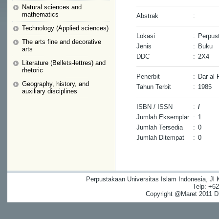
Natural sciences and
mathematics
Abstrak
:
Technology (Applied sciences)
Lokasi
:
Perpust
The arts fine and decorative
Jenis
:
Buku
arts
DDC
:
2X4
Literature (Bellets-lettres) and
rhetoric
Penerbit
:
Dar al-
Geography, history, and
Tahun Terbit
:
1985
auxiliary disciplines
ISBN / ISSN
:
/
Jumlah Eksemplar
:
1
Jumlah Tersedia
:
0
Jumlah Ditempat
:
0
Perpustakaan Universitas Islam Indonesia, Jl
Telp: +6
Copyright @Maret 2011 Dig