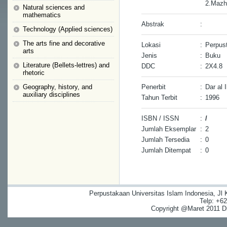
2.Mazh
Natural sciences and
mathematics
Abstrak
:
Technology (Applied sciences)
The arts fine and decorative
Lokasi
:
Perpust
arts
Jenis
:
Buku
Literature (Bellets-lettres) and
DDC
:
2X4.8
rhetoric
Geography, history, and
Penerbit
:
Dar al I
auxiliary disciplines
Tahun Terbit
:
1996
ISBN / ISSN
:
/
Jumlah Eksemplar
:
2
Jumlah Tersedia
:
0
Jumlah Ditempat
:
0
Perpustakaan Universitas Islam Indonesia, Jl
Telp: +6
Copyright @Maret 2011 Dig