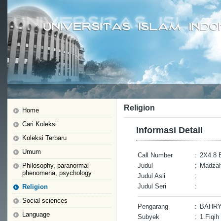
Religion
Home
Cari Koleksi
Informasi Detail
Koleksi Terbaru
Umum
Call Number
:
2X4.8 
Philosophy, paranormal
Judul
:
Madzahi
phenomena, psychology
Judul Asli
:
Judul Seri
:
Religion
Social sciences
Pengarang
:
BAHR
Language
Subyek
:
1.Fiqih