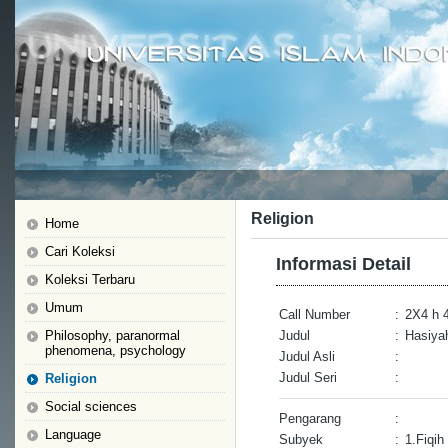
Religion
Home
Cari Koleksi
Informasi Detail
Koleksi Terbaru
Umum
Call Number
:
2X4 h 
Philosophy, paranormal
Judul
:
Hasiyah
phenomena, psychology
Judul Asli
:
Judul Seri
:
Religion
Social sciences
Pengarang
:
Language
Subyek
:
1.Fiqih