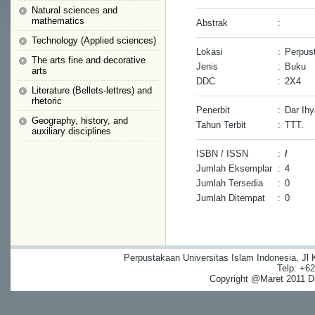
Natural sciences and
mathematics
Abstrak
:
Technology (Applied sciences)
Lokasi
:
Perpust
The arts fine and decorative
Jenis
:
Buku
arts
DDC
:
2X4
Literature (Bellets-lettres) and
rhetoric
Penerbit
:
Dar Ihy
Geography, history, and
Tahun Terbit
:
TTT.
auxiliary disciplines
ISBN / ISSN
:
/
Jumlah Eksemplar
:
4
Jumlah Tersedia
:
0
Jumlah Ditempat
:
0
Perpustakaan Universitas Islam Indonesia, Jl
Telp: +6
Copyright @Maret 2011 Dig